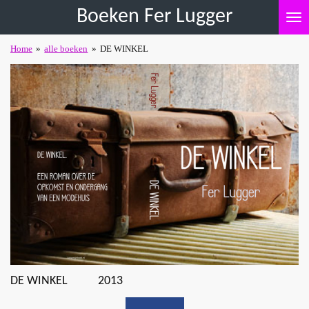
Boeken Fer Lugger
Ga
direct
naar
Home
»
alle boeken
»
DE WINKEL
de
hoofdinhoud
DE WINKEL 2013