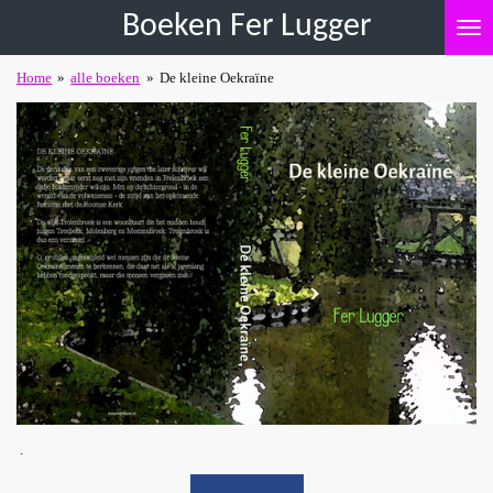
Boeken Fer Lugger
Ga
direct
naar
Home
»
alle boeken
»
De kleine Oekraïne
de
hoofdinhoud
.